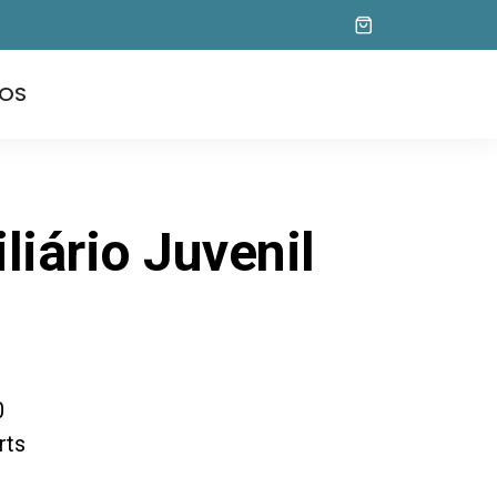
OS
liário Juvenil
0
rts