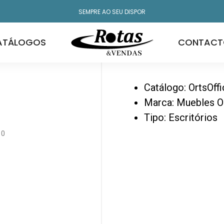
SEMPRE AO SEU DISPOR
io (177)
ATÁLOGOS
CONTACT
Orts Escr
Catálogo: OrtsOff
Marca: Muebles O
Tipo: Escritórios