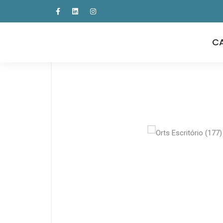
Home
Loja
Ortsoffice 2017
Orts Escritór
C