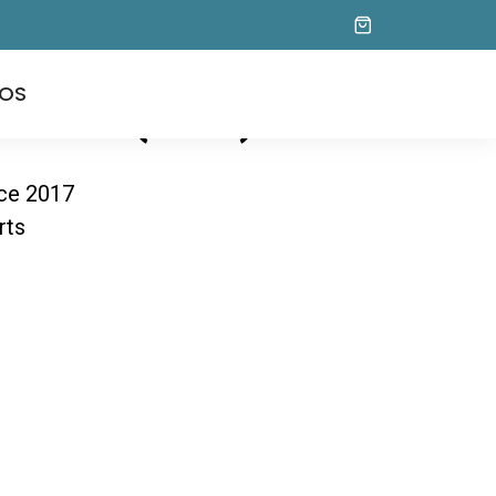
OS
itório (177)
ice 2017
rts