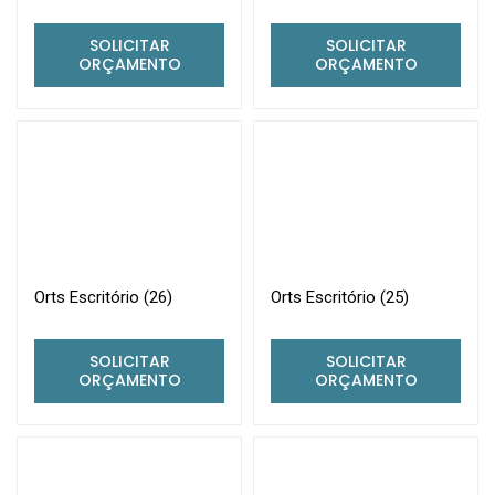
SOLICITAR
SOLICITAR
ORÇAMENTO
ORÇAMENTO
Orts Escritório (26)
Orts Escritório (25)
SOLICITAR
SOLICITAR
ORÇAMENTO
ORÇAMENTO