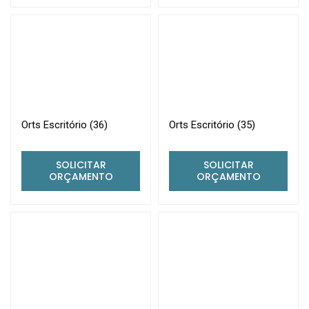
Orts Escritório (36)
Orts Escritório (35)
SOLICITAR
SOLICITAR
ORÇAMENTO
ORÇAMENTO