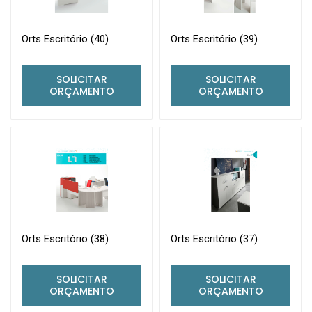
Orts Escritório (40)
Orts Escritório (39)
SOLICITAR
SOLICITAR
ORÇAMENTO
ORÇAMENTO
Orts Escritório (38)
Orts Escritório (37)
SOLICITAR
SOLICITAR
ORÇAMENTO
ORÇAMENTO