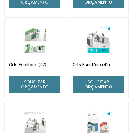
ORÇAMENTO
ORÇAMENTO
Orts Escritório (42)
Orts Escritório (41)
SOLICITAR
SOLICITAR
ORÇAMENTO
ORÇAMENTO