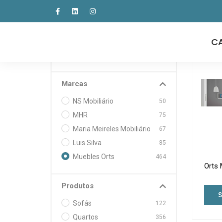
Home
Loja
Procurar
C
Marcas
NS Mobiliário
50
MHR
75
Maria Meireles Mobiliário
67
Luis Silva
85
Muebles Orts
464
Orts 
Produtos
Sofás
122
Quartos
356