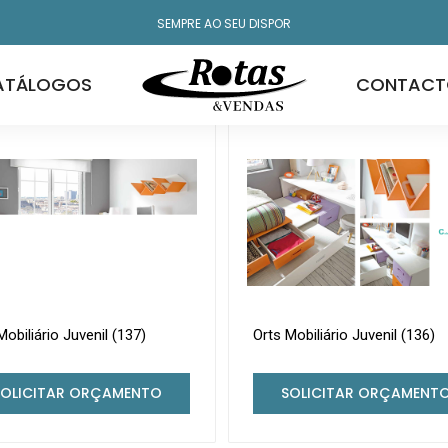
SEMPRE AO SEU DISPOR
ATÁLOGOS
CONTACT
A mostrar
de 464 produtos
Mobiliário Juvenil (137)
Orts Mobiliário Juvenil (136)
SOLICITAR ORÇAMENTO
SOLICITAR ORÇAMENT